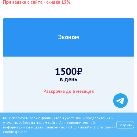
При заявке с сайта - скидка 15%
Эконом
1500₽
в день
Рассрочка до 6 месяцев
Мы используем cookie-файлы, чтобы учесть ваши предпочтения и
улучшить работу на нашем сайте. Для дополнительной
Закрыть
информации вы можете ознакомиться с
Политикой использования
cookie-файлов
.