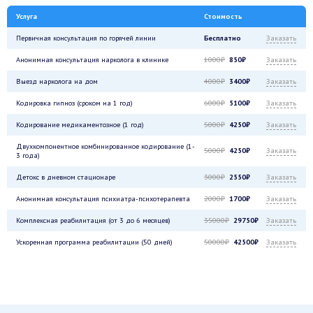
Услуга
Стоимость
Первичная консультация по горячей линии
Бесплатно
Заказать
Анонимная консультация нарколога в клинике
1000₽
850₽
Заказать
Выезд нарколога на дом
4000₽
3400₽
Заказать
Кодировка гипноз (сроком на 1 год)
6000₽
5100₽
Заказать
Кодирование медикаментозное (1 год)
5000₽
4250₽
Заказать
Двухкомпонентное комбинированное кодирование (1-
5000₽
4250₽
Заказать
3 года)
Детокс в дневном стационаре
3000₽
2550₽
Заказать
Анонимная консультация психиатра-психотерапевта
2000₽
1700₽
Заказать
Комплексная реабилитация (от 3 до 6 месяцев)
35000₽
29750₽
Заказать
Ускоренная программа реабилитации (50 дней)
50000₽
42500₽
Заказать