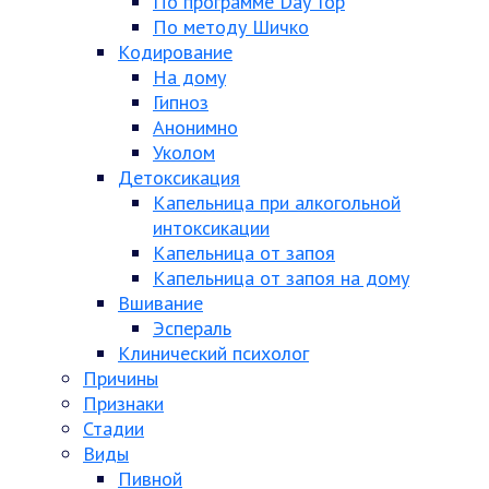
По программе Day Top
По методу Шичко
Кодирование
На дому
Гипноз
Анонимно
Уколом
Детоксикация
Капельница при алкогольной
интоксикации
Капельница от запоя
Капельница от запоя на дому
Вшивание
Эспераль
Клинический психолог
Причины
Признаки
Стадии
Виды
Пивной